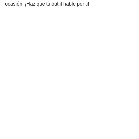
ocasión. ¡Haz que tu outfit hable por ti!
COMO DIBUJAR GRAFFITI
Explora nuestra elegante plantilla web para 
una navegación fluida.
"Como afiliado de Amazon, Languo y Ohuhu, 
percibo ingresos por compras adscritas que 
cumplen los requisitos aplicables."