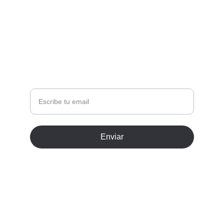
CONTACTO +34 678264426
bishosevillano@gmail.com
BOLETÍN INFORMATIVO
Tu correo
Enviar
© 2026. Todos los derechos reservados.
Terminos y condiciones