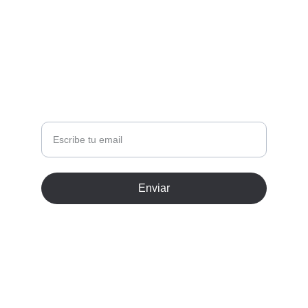
CONTACTO +34 678264426
bishosevillano@gmail.com
BOLETÍN INFORMATIVO
Tu correo
Enviar
© 2026. Todos los derechos reservados.
Terminos y condiciones