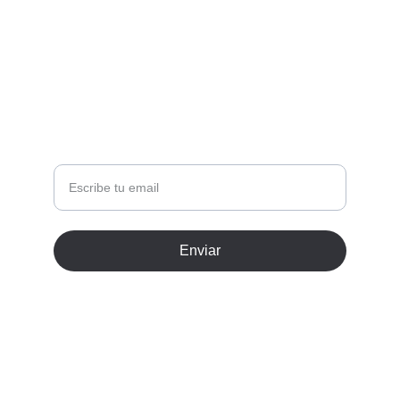
CONTACTO +34 678264426
bishosevillano@gmail.com
BOLETÍN INFORMATIVO
Tu correo
Enviar
© 2026. Todos los derechos reservados.
Terminos y condiciones